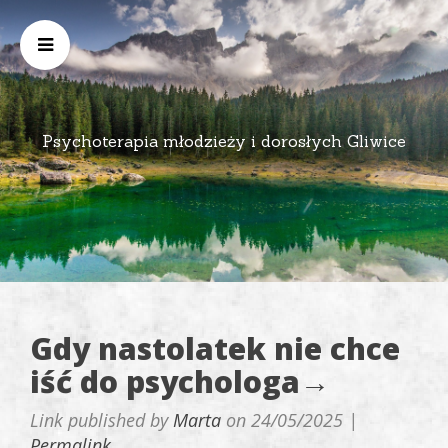
Psychoterapia młodzieży i dorosłych Gliwice
Gdy nastolatek nie chce
iść do psychologa→
Link published by
Marta
on
24/05/2025
|
Permalink