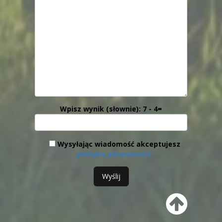
Wpisz wynik (słownie): 7 - 4=
Wysyłając wiadomość akceptujesz
politykę prywatności.