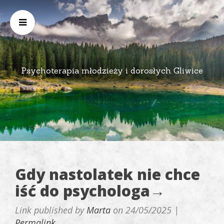
Psychoterapia młodzieży i dorosłych Gliwice
Gdy nastolatek nie chce
iść do psychologa→
Link published by
Marta
on
24/05/2025
|
Permalink